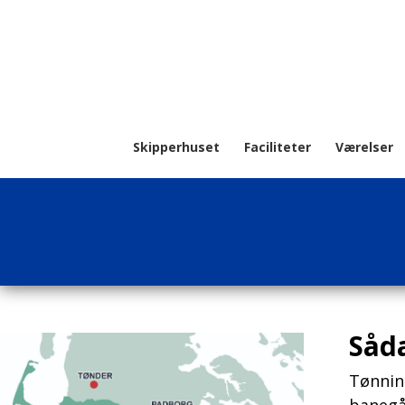
Skipperhuset
Faciliteter
Værelser
Såd
Tønning
banegå