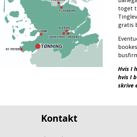
toget t
Tinglev
gratis 
Eventue
bookes
busfir
Hvis I 
hvis I 
skrive e
Kontakt