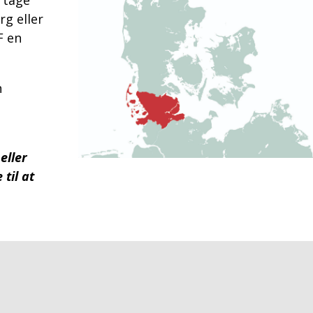
rg eller
F en
n
eller
til at