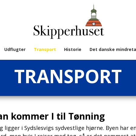
Udflugter
Transport
Historie
Det danske mindreta
TRANSPORT
an kommer I til Tønning
 ligger i Sydslesvigs sydvestlige hjørne. Byen har e
rd, men hvis I rejser med tog, så er det nemmest at